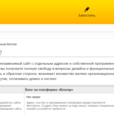
Запостить
ным блогом
?
независимый сайт с отдельным адресом и собственной программн
 вы получаете полную свободу в вопросах дизайна и функциональ
ть и обратная сторона: возникает множество мелких организационн
утке, оплачивать домен и хостинг.
Блог на платформе «Блогер»
Нет затрат
азработку сайта
Адрес, хостинг и программная платформа предоставляются
ирования.
бесплатно. Создать блог можно за пару минут, никаких специальн
размещение сайта
знаний и усилий не требуется.