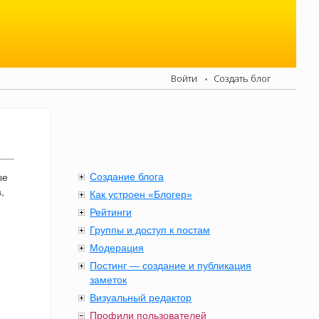
Войти
Создать блог
Создание блога
ые
,
Как устроен «Блогер»
Рейтинги
Группы и доступ к постам
Модерация
Постинг — создание и публикация
заметок
Визуальный редактор
Профили пользователей