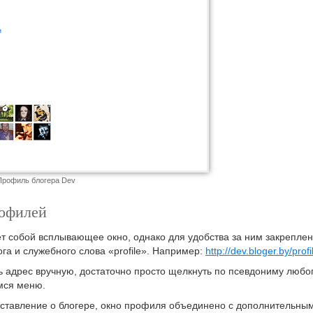
Профиль блогера Dev
рофилей
т собой всплывающее окно, однако для удобства за ним закреплен
га и служебного слова «profile». Например:
http://dev.bloger.by/profi
ь адрес вручную, достаточно просто щелкнуть по псевдониму любо
мся меню.
дставление о блогере, окно профиля объединено с дополнительны